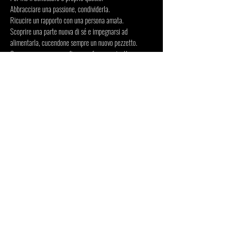
Abbracciare una passione, condividerla.
Ricucire un rapporto con una persona amata.
Scoprire una parte nuova di sé e impegnarsi ad
alimentarla, cucendone sempre un nuovo pezzetto.
Comporre una coreografia come fosse uncinetto: una
trama intricata eppure sofisticata, un'intreccio
consapevole che genera nuove forme.
Costruire, cucire, ricucire, reinventare.
*Creazione commissionata da Nitja Centre for
Contemporary Art in Oslo per una mostra dedicata al
benessere, L'isitituto di Cultira Italiano in Oslo e
l'ambasciata Italiana in Norvegia, in collaborazione con
ORSOLINA28.