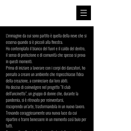
L'immagine da cui sono partito è quella della neve che si
osserva quando si è piccoli alla finestra.
Ho contemplato il bianco del fuori e il caldo del dentro,
il senso di protezione e di comunità che spesso si prova
in questi momenti.
Prima di iniziare a lavorare con i corpi dei danzatori, ho
pensato a creare un ambiente che rispecchiasse l'idea
della creazione, a cominciare dai loro abiti.
Ho deciso di coinvolgere nel progetto “Il club
dell’uncinetto”, un gruppo di donne che, durante la
pandemia, si è ritrovato per reinventarsi,
riscoprendo un’arte, trasformandola in un nuovo lavoro.
Trovando coraggiosamente una nuova luce da cui
ripartire e trarre benessere in un momento così buio per
tutti.