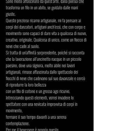
Sono molto affascinato da quest’arte, dalla poesia che
trasforma un filo in un abito, se guidato dalle mani
giuste.
Questo prezioso ricamo artigianale, mi fa pensare ai
corpi dei danzatori, artigiani anch’essi, che con corpo e
movimento sono capaci di dare vita a qualcosa di nuovo,
creativo, originale. Qualcosa di unico, come un fiocco di
neve che cade al suolo.
Si tratta di un'affinità sorprendente, poiché si racconta
che la lavorazione all’uncinetto nacque in un piccolo
paesino, dove una signora, molto abile nei lavori
artigianali, rimase affascinata dallo spettacolo dei
fiocchi di neve che cadevano sul suo davanzale e cercò
di riprodurre la loro bellezza
con un filo di cotone e un grosso ago ricurvo.
Intrecciando questi elementi, vorrei invadere lo
spettatore con una nevicata improvvisa di corpi in
movimento,
fermare il suo tempo davanti a una serena
contemplazione.
Per me il benessere è proprio questo.