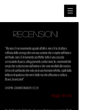
recensioni
" Ma non c’è un movimento uguale all’altro; non c’è la struttura
ruffiana delle coreografie con una sezione che si ripete nell’inizio e
nel finale; non c’è il momento ad effetto: tutto è una cascata
scrosciante di passi, atteggiamenti, contorsioni, tic, movimenti del
corpo che scaturiscono dall’anima e che sono incollati alla musica.
Un’ora di spettacolo che vola via in una tensione infinita, rapiti dalla
bellezza di qualcosa che non è bello ma che affascina e cattura.
Bravo, bravissimi!"
CHOPIN
| DOWNTOBAKER | 12.24
leggi di più