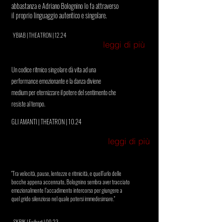
abbastanza e Adriano Bolognino lo fa attraverso
il proprio linguaggio autentico e singolare.
YBIAB | THEATRON | 12.24
leggi di più
Un codice ritmico singolare dà vita ad una
performance emozionante e la danza diviene
medium per eternizzare il potere del sentimento che
resiste al tempo.
GLI AMANTI | THEATRON | 10.24
leggi di più
"Tra velocità, pause, lentezze e ritmicità, e quell’urlo delle
bocche appena accennato, Bolognino sembra aver tracciato
emozionalmente l’accadimento intercorso per giungere a
quel grido silenzioso nel quale potersi immedesimare."
SKRIK | Exibart | 09.23