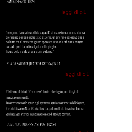
SAMIA | SIPARIO | 10.24
leggi di più
"Bolognino ha una incredibile capacità di invenzione, con una decisa
preferenza per ben orchestrati assieme, un sincrono ossessivo che è
collante ma al momento giusto spezzato in singolarità quasi sempre
danzate però tra mille spigoli, e mille pieghe.
Figure della mente di una vita in potenza."
RUA DA SAUDADE
|TEATRO E CRITICA|05.24
leggi di più
"C’è il senso del rito in “Come neve”: il ciclo delle stagioni, una liturgia di
rinascita e spiritualità.
In connessione con lo spazio e gli spettatori, guidate con finezza da Bolognino,
Rosaria Di Maro e Noemi Caricchia ci trasportano oltre la linea di confine tra
vari linguaggi artistici, in un campo remoto di assoluto comfort."
COME NEVE |KRAPP'S LAST POST | 02.24