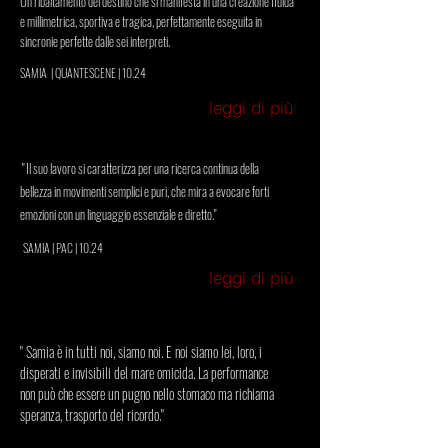
Un ribaltamento del destino che si manifesta in una creazione fluida
e millimetrica, sportiva e tragica, perfettamente eseguita in
sincronie perfette dalle sei interpreti.
SAMIA | QUANTESCENE | 10.24
leggi di più
" Il suo lavoro si caratterizza per una ricerca continua della
bellezza in movimenti semplici e puri, che mira a evocare forti
emozioni con un linguaggio essenziale e diretto."
SAMIA
| PAC | 10.24
leggi di più
" Samia è in tutti noi, siamo noi. E noi siamo lei, loro, i
disperati e invisibili del mare omicida. La performance
non può che essere un pugno nello stomaco ma richiama
speranza, trasporto del ricordo."