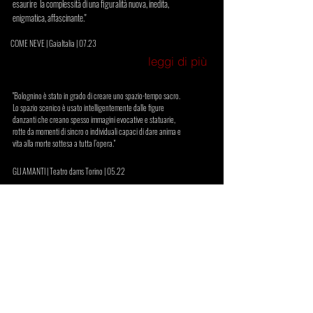
esaurire la complessità di una figuralità nuova, inedita,
enigmatica, affascinante."
COME NEVE | GaiaItalia | 07.23
leggi di più
"Bolognino è stato in grado di creare uno spazio-tempo sacro.
Lo spazio scenico è usato intelligentemente dalle figure
danzanti che creano spesso immagini evocative e statuarie,
rotte da momenti di sincro o individuali capaci di dare anima e
vita alla morte sottesa a tutta l’opera."
GLI AMANTI | Teatro dams Torino | 05.22
leggi di più
"Bolognino crea profondità nella nuda scena dilatando le
presenze nello spazio, raggruppandole in movimenti all’unisono."
WHITE ROOM | Sipario | 05.22
leggi di più