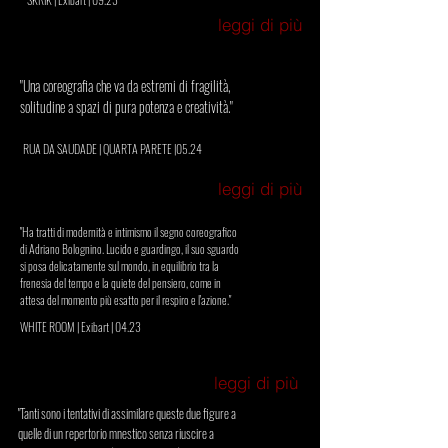
leggi di più
"Una coreografia che va da estremi di fragilità,
solitudine a spazi di pura potenza e creatività."
RUA DA SAUDADE | QUARTA PARETE |05.24
leggi di più
"Ha tratti di modernità e intimismo il segno coreografico
di Adriano Bolognino. Lucido e guardingo, il suo sguardo
si posa delicatamente sul mondo, in equilibrio tra la
frenesia del tempo e la quiete del pensiero, come in
attesa del momento più esatto per il respiro e l'azione."
WHITE ROOM | Exibart | 04.23
leggi di più
"Tanti sono i tentativi di assimilare queste due figure a
quelle di un repertorio mnestico senza riuscire a