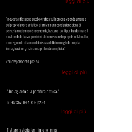
leggi di più
"In questa riflessione autobiografica sulla propria vicenda umana e
sul proprio lavoro artistico, si arriva a una conclusione piena di
senso: la musica non è necessaria, bastano i conti per trasformare il
movimento in danza, purché ci si riconosca nelle proprie individualità,
e uno sguardo di lato contribuisca a definire meglio la propria
immaginazione grazie a una profonda complicità."
YELLOW | GBOPERA | 02.24
leggi di più
"Uno sguardo alla partitura ritmica."
INTERVISTA | THEATRON | 12.24
leggi di più
Trattare la storia femminile non è mai