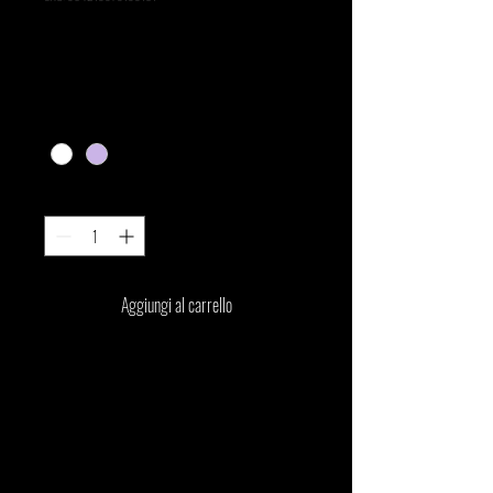
Questo è un prodotto
Prezzo
20,00 €
Colore
*
Quantità
*
Aggiungi al carrello
Questa è la descrizione di un prodotto. È un posto 
perfetto per aggiungere più dettagli sul prodotto, 
come dimensioni, materiali, istruzioni per la 
manutenzione e istruzioni per la pulizia.