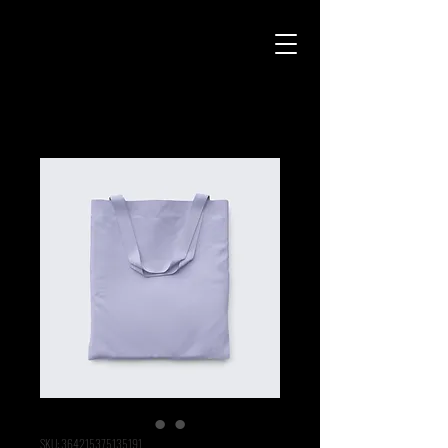
SKU: 364215375135191